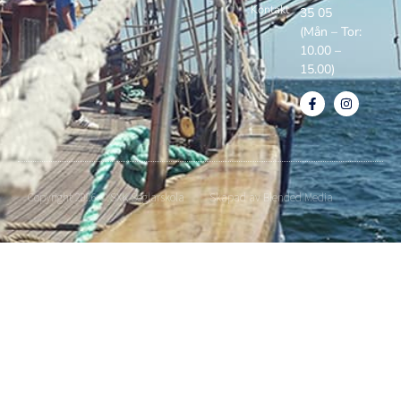
Kontakt
35 05
(Mån – Tor:
10.00 –
15.00)
Copyright 2026 © SXK Seglarskola
Skapad av Blended Media