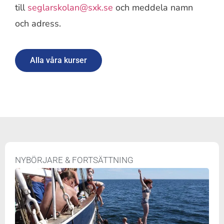
till
seglarskolan@sxk.se
och meddela namn
och adress.
Alla våra kurser
NYBÖRJARE & FORTSÄTTNING