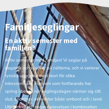
Familjeseglingar
En aktiv semester med
familjen?
Aktiv semester med familjen! Vi seglar på
dagarna och vi sover på nätterna, och vi varierar
fysiska uppgifter med teori för olika
intressenivåer. För dem som fortfarande har
spring i benen när seglingsdagen närmar sig sitt
slut, anordnas aktiviteter både ombord och i land.
Utbildning och naturupplevelsen i kombination