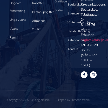
Gratitude
Ungdom
Rabatter
Kryssarklubbens
Seglarskolan
Seglarskola
Gratia
fortsättning
Personuppgifter
Styrelsen
Talattagatan
24
Unga vuxna
Allmänna
Vinterverksamhet
S-426 76
Vuxna
villkor
Västra
Befälsutbildning
Frölunda
Familj
seglarskolan@sxk
Kalendarium
Tel. 031-29
Kontakt
35 05
(Mån – Tor:
10.00 –
15.00)
Copyright 2026 © SXK Seglarskola
Skapad av Blended Media