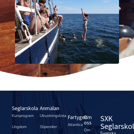
Seglarskola
Anmälan
Kursprogram
Utrustningslista
SXK
Fartygen
Om
oss
Seglarsko
Atlantica
Ungdom
Stipendier
Om
Svenska