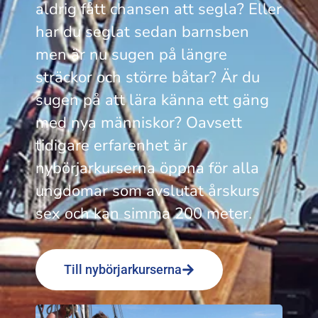
aldrig fått chansen att segla? Eller
har du seglat sedan barnsben
men är nu sugen på längre
sträckor och större båtar?
Är du
sugen på att lära känna ett gäng
med nya människor?
Oavsett
tidigare erfarenhet är
nybörjarkurserna öppna för alla
ungdomar som avslutat årskurs
sex och kan simma 200 meter.
Till nybörjarkurserna