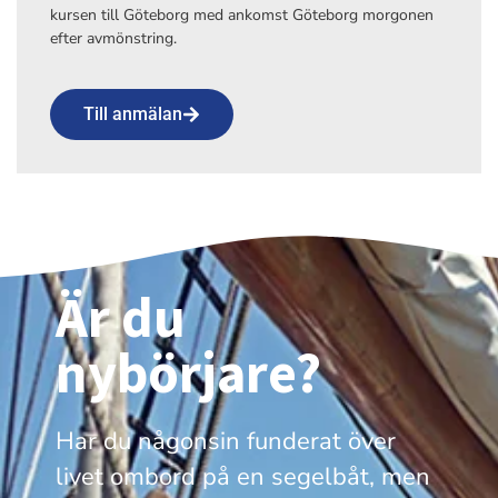
kursen till Göteborg med ankomst Göteborg morgonen
efter avmönstring.
Till anmälan
Är du
nybörjare?
Har du någonsin funderat över
livet ombord på en segelbåt, men