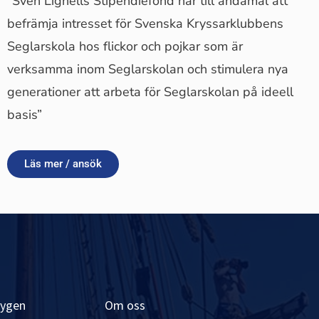
”Sven Lignells Stipendiefond har till ändamål att
befrämja intresset för Svenska Kryssarklubbens
Seglarskola hos flickor och pojkar som är
verksamma inom Seglarskolan och stimulera nya
generationer att arbeta för Seglarskolan på ideell
basis”
Läs mer / ansök
tygen
Om oss