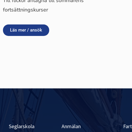
Till flickor antagna till sommarens
fortsättningskurser
Läs mer / ansök
Seglarskola
Anmälan
Far