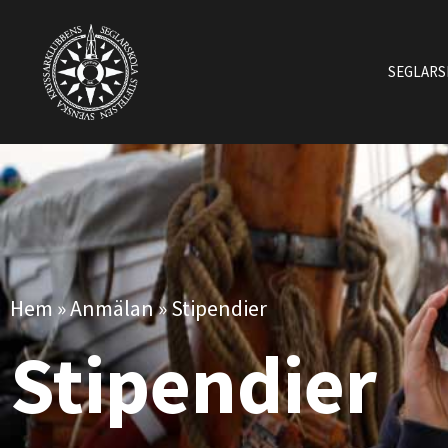
SEGLAR
Hem
»
Anmälan
»
Stipendier
Stipendier